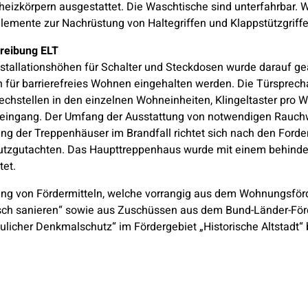
eizkörpern ausgestattet. Die Waschtische sind unterfahrbar. 
emente zur Nachrüstung von Haltegriffen und Klappstützgriff
reibung ELT
nstallationshöhen für Schalter und Steckdosen wurde darauf gea
en für barrierefreies Wohnen eingehalten werden. Die Türsprec
chstellen in den einzelnen Wohneinheiten, Klingeltaster pro W
eingang. Der Umfang der Ausstattung von notwendigen Rauch
ng der Treppenhäuser im Brandfall richtet sich nach den For
tzgutachten. Das Haupttreppenhaus wurde mit einem behinde
tet.
ng von Fördermitteln, welche vorrangig aus dem Wohnungsf
sch sanieren“ sowie aus Zuschüssen aus dem Bund-Länder-F
ulicher Denkmalschutz“ im Fördergebiet „Historische Altstadt“