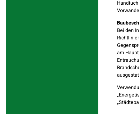
Handtuchh
Vorwandel
Baubesch
Bei den I
Richtlini
Gegenspre
am Haupt
Entrauchu
Brandschu
ausgestat
Verwendu
„Energeti
„Städteba