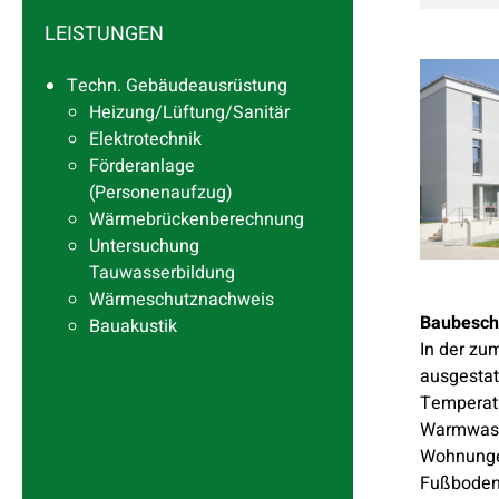
LEISTUNGEN
Techn. Gebäudeausrüstung
Heizung/Lüftung/Sanitär
Elektrotechnik
Förderanlage
(Personenaufzug)
Wärmebrückenberechnung
Untersuchung
Tauwasserbildung
Wärmeschutznachweis
Baubesch
Bauakustik
In der zu
ausgestat
Temperatu
Warmwasse
Wohnunge
Fußbodenh