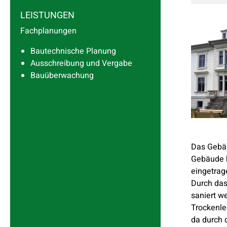
LEISTUNGEN
Fachplanungen
Bautechnische Planung
Ausschreibung und Vergabe
Bauüberwachung
Das Gebäu
Gebäude h
eingetrag
Durch das
saniert w
Trockenle
da durch 